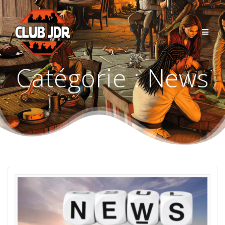
Passer
au
contenu
Catégorie :
News