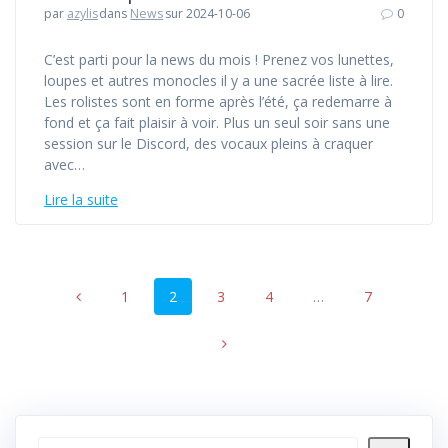
par
azylis
dans
News
sur 2024-10-06
0
C’est parti pour la news du mois ! Prenez vos lunettes,
loupes et autres monocles il y a une sacrée liste à lire.
Les rolistes sont en forme après l’été, ça redemarre à
fond et ça fait plaisir à voir. Plus un seul soir sans une
session sur le Discord, des vocaux pleins à craquer
avec…
Lire la suite
Navigation
Page
Page
Page
Page
Page
1
2
3
4
…
7
au
sein
des
articles