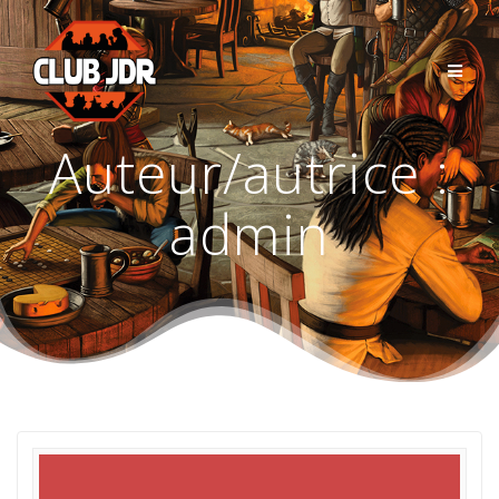
Passer
au
contenu
Auteur/autrice :
admin