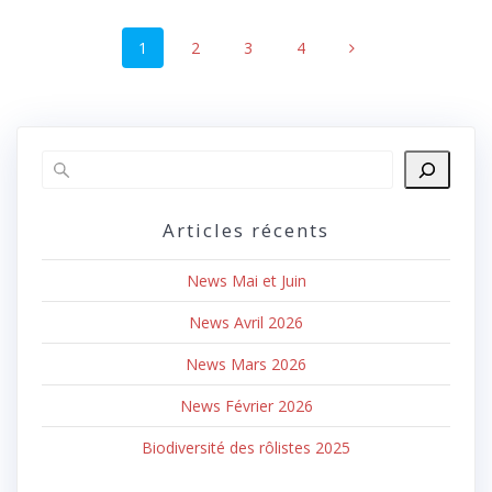
Navigation
Page
Page
Page
Page
1
2
3
4
au
sein
des
articles
Articles récents
News Mai et Juin
News Avril 2026
News Mars 2026
News Février 2026
Biodiversité des rôlistes 2025